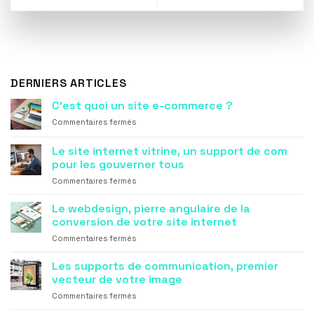
DERNIERS ARTICLES
C’est quoi un site e-commerce ?
sur
Commentaires fermés
C’est
quoi
Le site internet vitrine, un support de com
un
pour les gouverner tous
site
sur
Commentaires fermés
e-
Le
commerce
site
?
Le webdesign, pierre angulaire de la
internet
conversion de votre site internet
vitrine,
sur
Commentaires fermés
un
Le
support
webdesign,
Les supports de communication, premier
de
pierre
com
vecteur de votre image
angulaire
pour
sur
Commentaires fermés
de
les
Les
la
gouverner