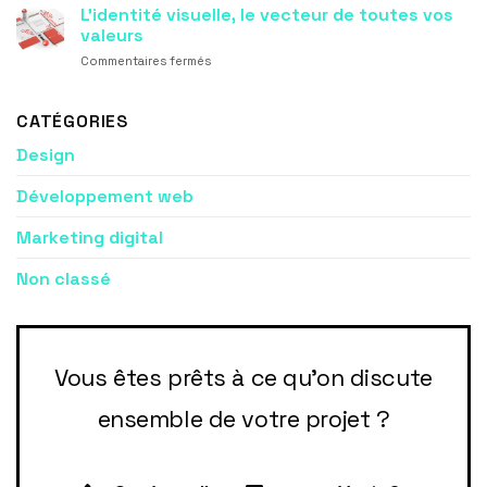
supports
L’identité visuelle, le vecteur de toutes vos
conversion
tous
de
de
valeurs
communication,
votre
sur
Commentaires fermés
premier
site
L’identité
vecteur
internet
visuelle,
de
le
CATÉGORIES
votre
vecteur
image
Design
de
toutes
vos
Développement web
valeurs
Marketing digital
Non classé
Vous êtes prêts à ce qu'on discute
ensemble de votre projet ?