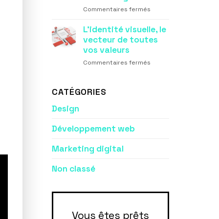
la
sur
Commentaires fermés
conversion
Les
de
supports
L’identité visuelle, le
votre
de
vecteur de toutes
site
communication,
internet
vos valeurs
premier
sur
Commentaires fermés
vecteur
L’identité
de
visuelle,
votre
le
CATÉGORIES
image
vecteur
Design
de
toutes
vos
Développement web
valeurs
Marketing digital
Non classé
Vous êtes prêts