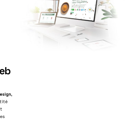
web
esign
,
tité
it
ses
e