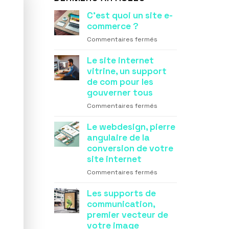
C’est quoi un site e-
commerce ?
sur
Commentaires fermés
C’est
quoi
Le site internet
un
vitrine, un support
site
de com pour les
e-
gouverner tous
commerce
sur
Commentaires fermés
?
Le
site
Le webdesign, pierre
internet
angulaire de la
vitrine,
conversion de votre
un
site internet
support
sur
Commentaires fermés
de
Le
com
webdesign,
Les supports de
pour
pierre
communication,
les
angulaire
gouverner
premier vecteur de
de
tous
votre image