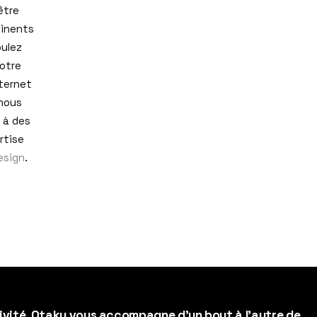
être
tinents
oulez
otre
nternet
 nous
 à des
rtise
sign
.
ivité, Otaku vous accompagne d’un bout à l’autre de