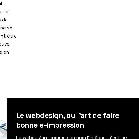
l
arte
é de
ne se
ent être
rouve
e en
Le webdesign, ou l’art de faire
bonne e-impression
Le webdesign, comme son nom l’indique, c’est ce